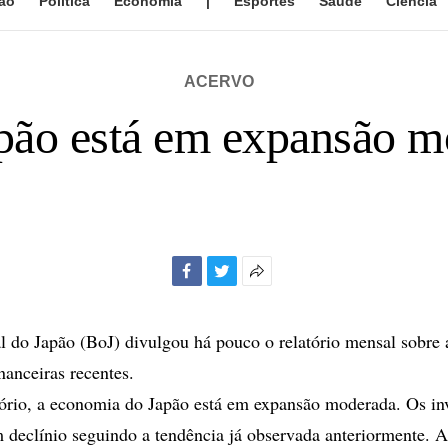
ão
Política
Economia
|
Esportes
Saúde
Ciência
ACERVO
ão está em expansão m
Facebook
Twitter
Mais
opções
de
 do Japão (BoJ) divulgou há pouco o relatório mensal sobre 
compartilhamento
nanceiras recentes.
ório, a economia do Japão está em expansão moderada. Os in
m declínio seguindo a tendência já observada anteriormente. 