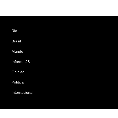
Rio
Esportes
Brasil
Saúde
Mundo
Ciência e Tecnologia
Informe JB
Caderno B
Opinião
Colunistas
Política
Economia
Internacional
Empresas e Negócios