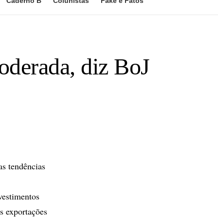
Caderno B
Colunistas
Fake e Fatos
oderada, diz BoJ
as tendências
vestimentos
As exportações