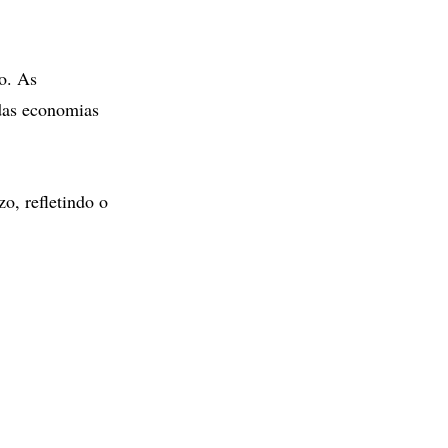
o. As
das economias
o, refletindo o