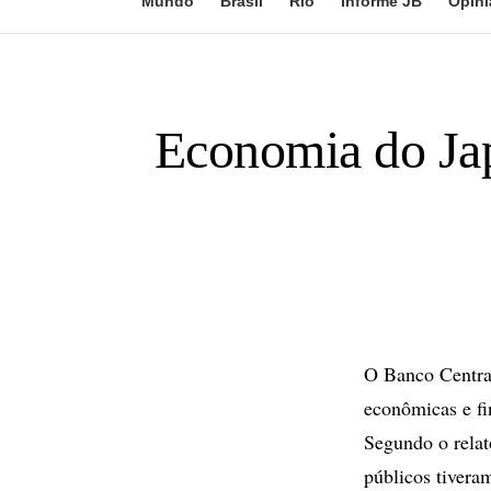
Mundo
Brasil
Rio
Informe JB
Opini
Economia do Jap
O Banco Central
econômicas e fi
Segundo o relat
públicos tivera