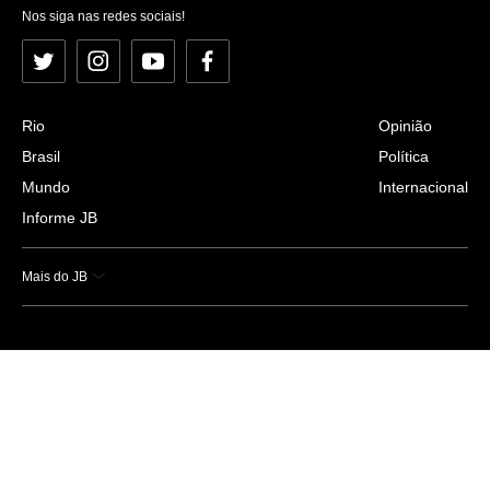
Nos siga nas redes sociais!
Twitter
Instagram
YouTube
Facebook
Rio
Opinião
Brasil
Política
Mundo
Internacional
Informe JB
Mais do JB
Esportes
Saúde
Ciência e Tecnologia
Caderno B
Colunistas
Economia