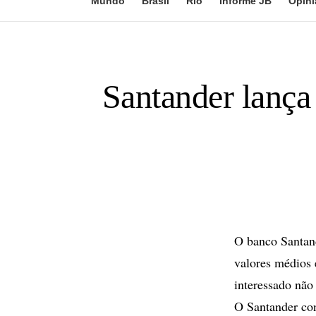
Mundo
Brasil
Rio
Informe JB
Opini
Santander lança
O banco Santand
valores médios 
interessado não
O Santander con