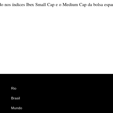
do nos índices Ibex Small Cap e o Medium Cap da bolsa espa
Rio
Esportes
Brasil
Saúde
Mundo
Ciência e Tecnologia