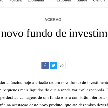
ão
Política
Economia
|
Esportes
Saúde
Ciência
ACERVO
 novo fundo de investi
Facebook
Twitter
Mais
opções
de
er anúnciou hoje a criação de um novo fundo de investimento
compartilhamento
e pequenos mais líquidos do que a renda variável espanhola. 
 perderá as vantagens de um fundo e terá comissão inferior a 
fia na aceitação deste novo produto, que até dezembro deverá