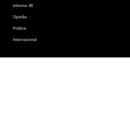
Informe JB
Caderno B
Opinião
Colunistas
Política
Economia
Internacional
Empresas e Negócios