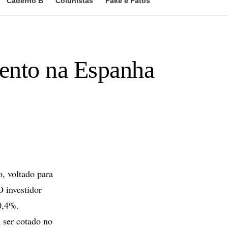
Caderno B
Colunistas
Fake e Fatos
mento na Espanha
, voltado para
O investidor
0,4%.
 ser cotado no