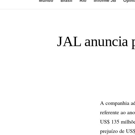
Mundo
Brasil
Rio
Informe JB
Opini
JAL anuncia 
A companhia aér
referente ao an
US$ 135 milhões
prejuízo de US