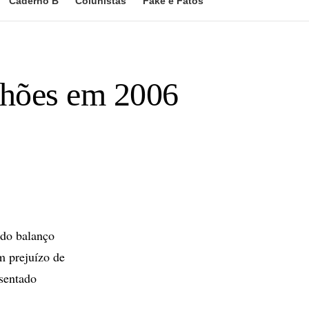
Caderno B
Colunistas
Fake e Fatos
lhões em 2006
 do balanço
m prejuízo de
sentado