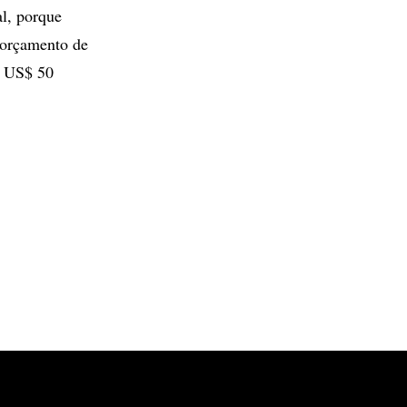
l, porque
oorçamento de
e US$ 50