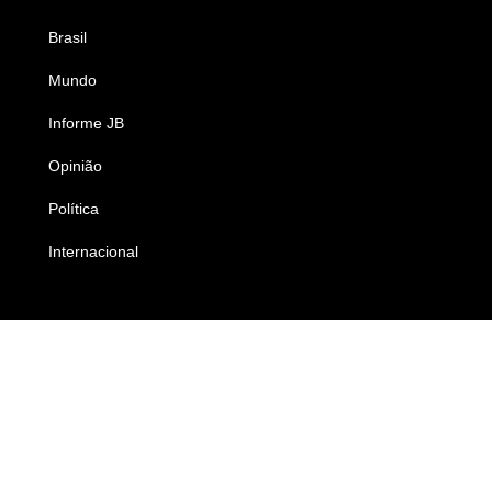
Brasil
Saúde
Mundo
Ciência e Tecnologia
Informe JB
Caderno B
Opinião
Colunistas
Política
Economia
Internacional
Empresas e Negócios