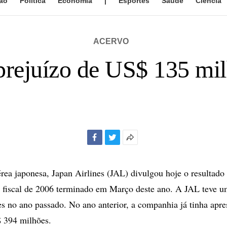
ão
Política
Economia
|
Esportes
Saúde
Ciência
ACERVO
prejuízo de US$ 135 mi
Facebook
Twitter
Mais
opções
de
ea japonesa, Japan Airlines (JAL) divulgou hoje o resultado
compartilhamento
o fiscal de 2006 terminado em Março deste ano. A JAL teve u
 no ano passado. No ano anterior, a companhia já tinha apre
$ 394 milhões.