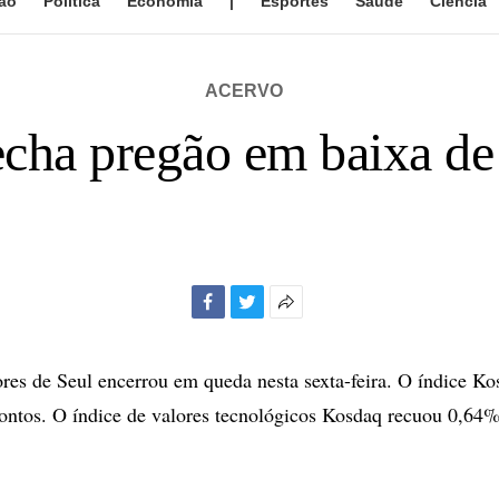
ão
Política
Economia
|
Esportes
Saúde
Ciência
ACERVO
echa pregão em baixa d
Facebook
Twitter
Mais
opções
de
res de Seul encerrou em queda nesta sexta-feira. O índice Ko
compartilhamento
ontos. O índice de valores tecnológicos Kosdaq recuou 0,64%