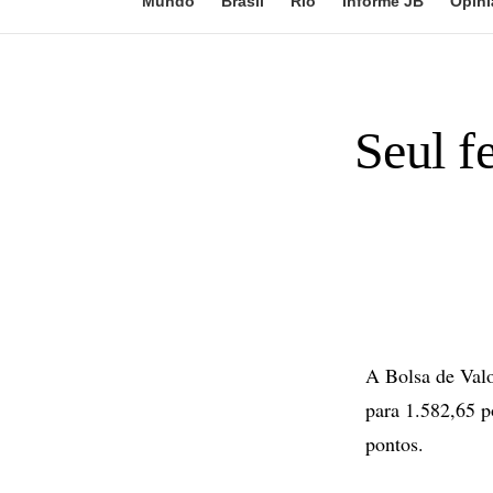
Mundo
Brasil
Rio
Informe JB
Opini
Seul f
A Bolsa de Valo
para 1.582,65 p
pontos.