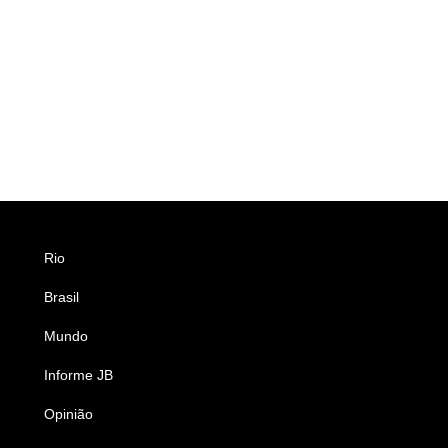
Rio
Esportes
Brasil
Saúde
Mundo
Ciência e Tecnologia
Informe JB
Caderno B
Opinião
Colunistas