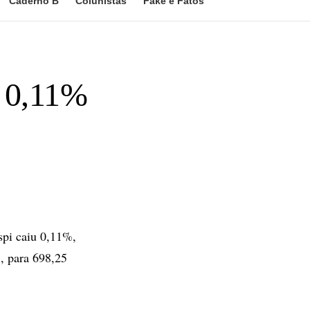
Caderno B
Colunistas
Fake e Fatos
e 0,11%
spi caiu 0,11%,
, para 698,25