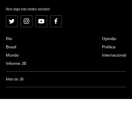
Nos siga nas redes sociais!
Twitter
Instagram
YouTube
Facebook
Rio
Opinião
Brasil
Política
Mundo
Internacional
Informe JB
Mais do JB
Esportes
Saúde
Ciência e Tecnologia
Caderno B
Colunistas
Economia