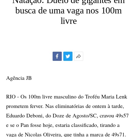
busca de uma vaga nos 100m
livre
Facebook
Twitter
Mais
opções
de
Agência JB
compartilhamento
RIO - Os 100m livre masculino do Troféu Maria Lenk
prometem ferver. Nas eliminatórias de ontem à tarde,
Eduardo Deboni, do Doze de Agosto/SC, cravou 49s57
e se o Pan fosse hoje, estaria classificado, tirando a
vaga de Nicolas Oliveira, que tinha a marca de 49s71.