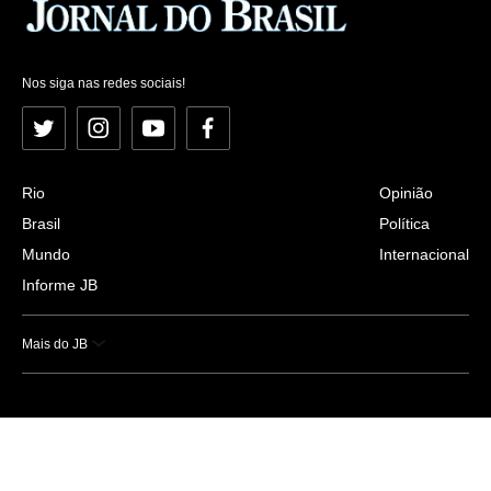
Nos siga nas redes sociais!
Twitter
Instagram
YouTube
Facebook
Rio
Opinião
Brasil
Política
Mundo
Internacional
Informe JB
Mais do JB
Esportes
Saúde
Ciência e Tecnologia
Caderno B