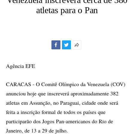
atletas para o Pan
Facebook
Twitter
Mais
opções
de
Agência EFE
compartilhamento
CARACAS - O Comitê Olímpico da Venezuela (COV)
anunciou hoje que inscreverá aproximadamente 382
atletas em Assunção, no Paraguai, cidade onde será
feita a inscrição formal de todos os países que
participarão dos Jogos Pan-americanos do Rio de
Janeiro, de 13 a 29 de julho.