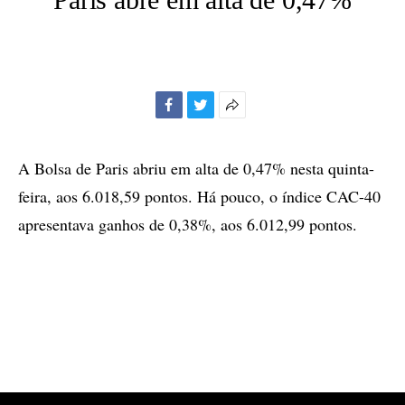
Facebook
Twitter
Mais
opções
de
A Bolsa de Paris abriu em alta de 0,47% nesta quinta-
compartilhamento
feira, aos 6.018,59 pontos. Há pouco, o índice CAC-40
apresentava ganhos de 0,38%, aos 6.012,99 pontos.