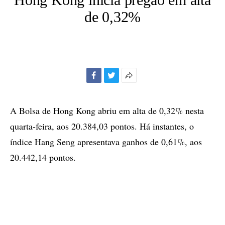
de 0,32%
Facebook
Twitter
Mais
opções
de
A Bolsa de Hong Kong abriu em alta de 0,32% nesta
compartilhamento
quarta-feira, aos 20.384,03 pontos. Há instantes, o
índice Hang Seng apresentava ganhos de 0,61%, aos
20.442,14 pontos.