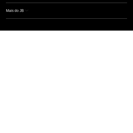
Mais do JB
Esportes
Saúde
Ciência e Tecnologia
Caderno B
Colunistas
Economia
Empresas e Negócios