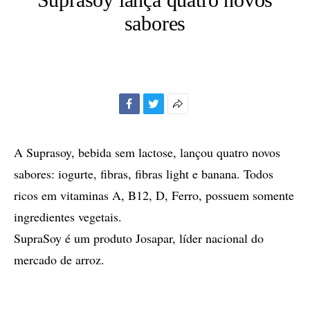
sabores
Facebook
Twitter
Mais
opções
de
A Suprasoy, bebida sem lactose, lançou quatro novos
compartilhamento
sabores: iogurte, fibras, fibras light e banana. Todos
ricos em vitaminas A, B12, D, Ferro, possuem somente
ingredientes vegetais.
SupraSoy é um produto Josapar, líder nacional do
mercado de arroz.