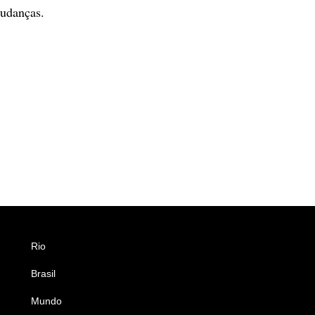
udanças.
Rio
Esportes
Brasil
Saúde
Mundo
Ciência e Tecnologia