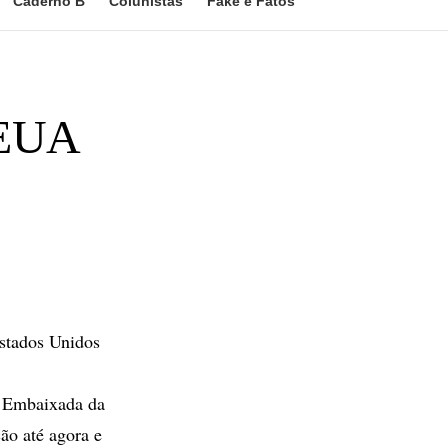
Caderno B
Colunistas
Fake e Fatos
 EUA
stados Unidos
a Embaixada da
ão até agora e