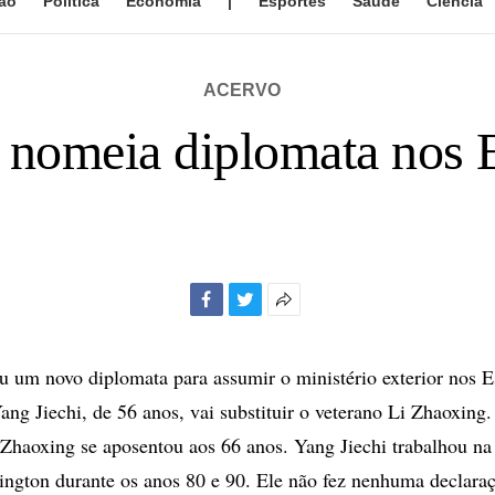
ão
Política
Economia
|
Esportes
Saúde
Ciência
ACERVO
s nomeia diplomata nos
Facebook
Twitter
Mais
opções
de
um novo diplomata para assumir o ministério exterior nos E
compartilhamento
Yang Jiechi, de 56 anos, vai substituir o veterano Li Zhaoxing.
Zhaoxing se aposentou aos 66 anos. Yang Jiechi trabalhou n
gton durante os anos 80 e 90. Ele não fez nenhuma declaraç