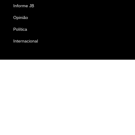
Informe JB
Caderno B
Opinião
Colunistas
Política
Economia
Internacional
Empresas e Negócios