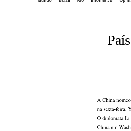
Mundo
Brasil
Rio
Informe JB
Opini
Paí
A China nomeou 
na sexta-feira. 
O diplomata Li 
China em Washin