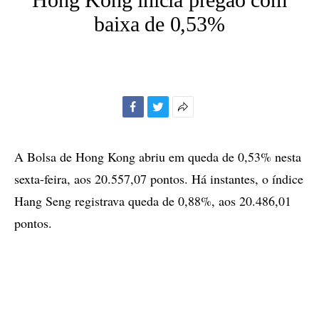
baixa de 0,53%
Facebook
Twitter
Mais
opções
de
A Bolsa de Hong Kong abriu em queda de 0,53% nesta
compartilhamento
sexta-feira, aos 20.557,07 pontos. Há instantes, o índice
Hang Seng registrava queda de 0,88%, aos 20.486,01
pontos.