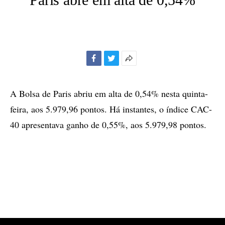
Facebook
Twitter
Mais
opções
de
A Bolsa de Paris abriu em alta de 0,54% nesta quinta-
compartilhamento
feira, aos 5.979,96 pontos. Há instantes, o índice CAC-
40 apresentava ganho de 0,55%, aos 5.979,98 pontos.