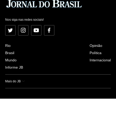
Nos siga nas redes sociais!
Twitter
Instagram
YouTube
Facebook
Rio
Opinião
Brasil
Política
Mundo
Internacional
Informe JB
Mais do JB
Esportes
Saúde
Ciência e Tecnologia
Caderno B