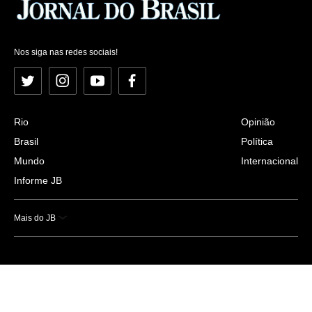
Nos siga nas redes sociais!
Twitter
Instagram
YouTube
Facebook
Rio
Opinião
Brasil
Política
Mundo
Internacional
Informe JB
Mais do JB
Esportes
Saúde
Ciência e Tecnologia
Caderno B