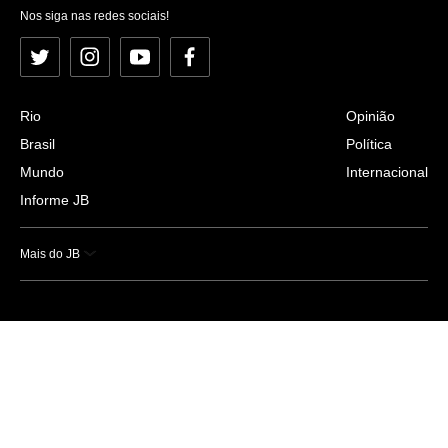
Nos siga nas redes sociais!
Twitter
Instagram
YouTube
Facebook
Rio
Opinião
Brasil
Política
Mundo
Internacional
Informe JB
Mais do JB
Esportes
Saúde
Ciência e Tecnologia
Caderno B
Colunistas
Economia