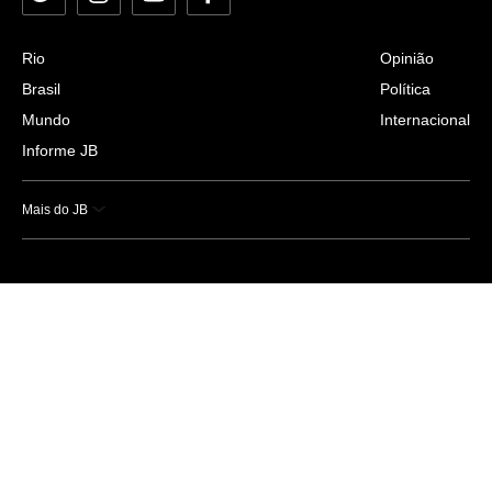
Rio
Opinião
Brasil
Política
Mundo
Internacional
Informe JB
Mais do JB
Esportes
Saúde
Ciência e Tecnologia
Caderno B
Colunistas
Economia
Empresas e Negócios