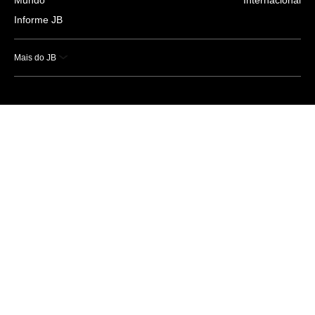
Informe JB
Mais do JB
Esportes
Saúde
Ciência e Tecnologia
Caderno B
Colunistas
Economia
Empresas e Negócios