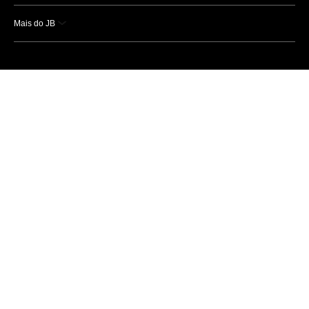
Mais do JB
Esportes
Saúde
Ciência e Tecnologia
Caderno B
Colunistas
Economia
Empresas e Negócios