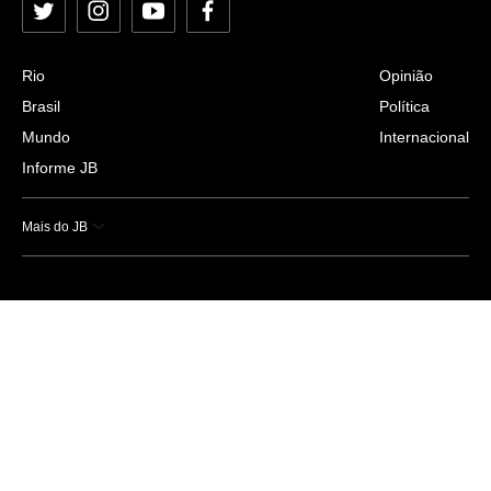
Twitter
Instagram
YouTube
Facebook
Rio
Opinião
Brasil
Política
Mundo
Internacional
Informe JB
Mais do JB
Esportes
Saúde
Ciência e Tecnologia
Caderno B
Colunistas
Economia
Empresas e Negócios