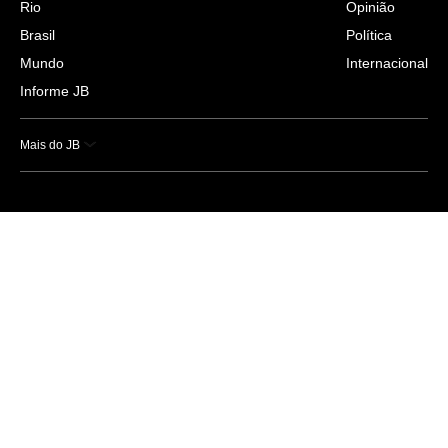
Rio
Opinião
Brasil
Política
Mundo
Internacional
Informe JB
Mais do JB
Esportes
Saúde
Ciência e Tecnologia
Caderno B
Colunistas
Economia
Empresas e Negócios