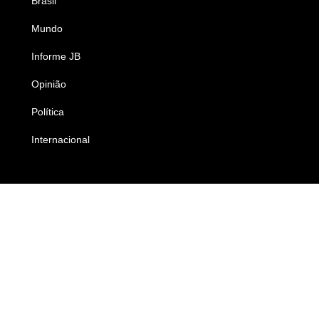
Brasil
Saúde
Mundo
Ciência e Tecnologia
Informe JB
Caderno B
Opinião
Colunistas
Política
Economia
Internacional
Empresas e Negócios