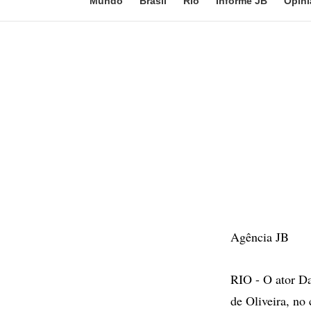
Mundo
Brasil
Rio
Informe JB
Opini
Agência JB
RIO - O ator D
de Oliveira, no