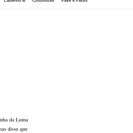
Caderno B
Colunistas
Fake e Fatos
rinha da Luma
mas disse que