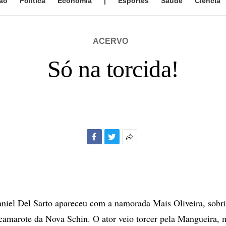
ão
Política
Economia
|
Esportes
Saúde
Ciência
ACERVO
Só na torcida!
Facebook
Twitter
Mais
opções
de
compartilhamento
aniel Del Sarto apareceu com a namorada Mais Oliveira, sob
 camarote da Nova Schin. O ator veio torcer pela Mangueira, 