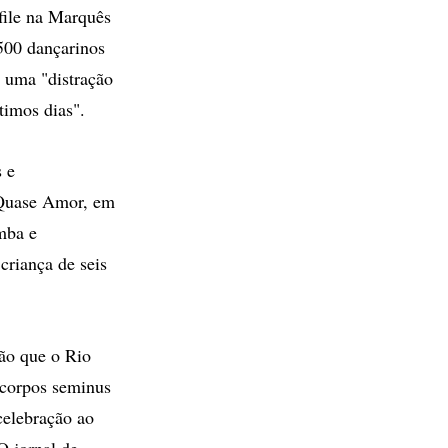
file na Marquês
500 dançarinos
é uma "distração
timos dias".
 e
É Quase Amor, em
mba e
criança de seis
ção que o Rio
 corpos seminus
elebração ao
O jornal de