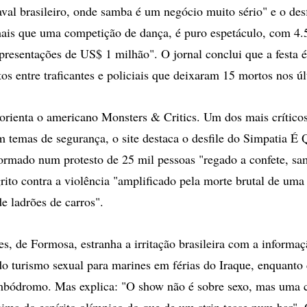
aval brasileiro, onde samba é um negócio muito sério" e o des
ais que uma competição de dança, é puro espetáculo, com 4.
presentações de US$ 1 milhão". O jornal conclui que a festa 
os entre traficantes e policiais que deixaram 15 mortos nos úl
ienta o americano Monsters & Critics. Um dos mais críticos
m temas de segurança, o site destaca o desfile do Simpatia 
ormado num protesto de 25 mil pessoas "regado a confete, sa
rito contra a violência "amplificado pela morte brutal de uma 
e ladrões de carros".
es, de Formosa, estranha a irritação brasileira com a informa
 do turismo sexual para marines em férias do Iraque, enquanto
mbódromo. Mas explica: "O show não é sobre sexo, mas uma c
ima do espírito olímpico do que de um strip tease num bar". 