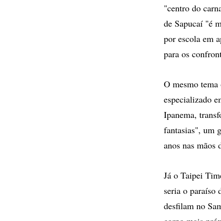
"centro do carn
de Sapucaí "é m
por escola em a
para os confront
O mesmo tema or
especializado e
Ipanema, transf
fantasias", um g
anos nas mãos d
Já o Taipei Tim
seria o paraíso
desfilam no Sa
corpo mais próx