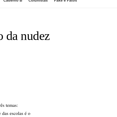
Caderno B
Colunistas
Fake e Fatos
ão da nudez
rês temas:
e das escolas é o