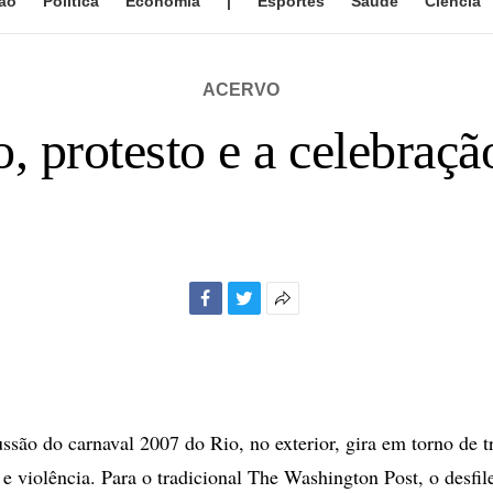
ão
Política
Economia
|
Esportes
Saúde
Ciência
ACERVO
, protesto e a celebraç
Facebook
Twitter
Mais
opções
de
compartilhamento
ssão do carnaval 2007 do Rio, no exterior, gira em torno de t
e violência. Para o tradicional The Washington Post, o desfil