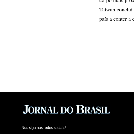
Taiwan conclui 
país a conter a
Nos siga nas redes sociais!