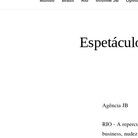
Mundo
Brasil
Rio
Informe JB
Opini
Espetáculo
Agência JB
RIO - A repercu
business, nudez 