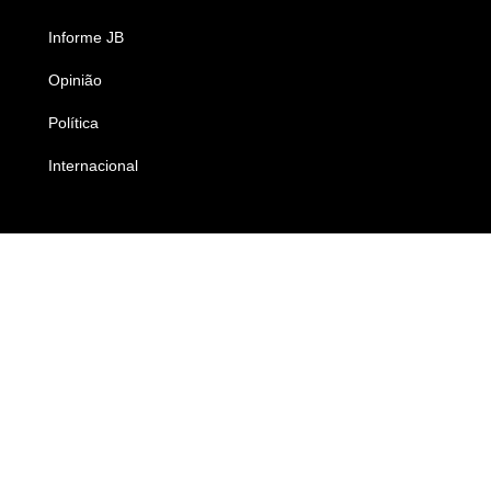
Informe JB
Caderno B
Opinião
Colunistas
Política
Economia
Internacional
Empresas e Negócios