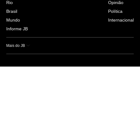
Rio
Opinião
Brasil
Política
Mundo
Internacional
Informe JB
Mais do JB
Esportes
Saúde
Ciência e Tecnologia
Caderno B
Colunistas
Economia
Empresas e Negócios