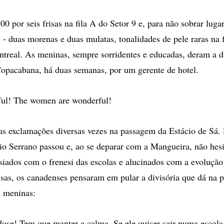
0 por seis frisas na fila A do Setor 9 e, para não sobrar luga
 - duas morenas e duas mulatas, tonalidades de pele raras na f
real. As meninas, sempre sorridentes e educadas, deram a d
opacabana, há duas semanas, por um gerente de hotel.
ful! The women are wonderful!
 as exclamações diversas vezes na passagem da Estácio de Sá
o Serrano passou e, ao se deparar com a Mangueira, não he
asiados com o frenesi das escolas e alucinados com a evolução
isas, os canadenses pensaram em pular a divisória que dá na p
s meninas:
dose! Tem que manter a calma. Se ele quiser sair numa escol