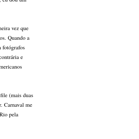
meira vez que
otos. Quando a
 fotógrafos
ontrária e
americanos
file (mais duas
r. Carnaval me
Rio pela