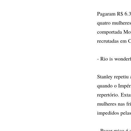
Pagaram R$ 6.30
quatro mulheres
comportada Mont
recrutadas em C
- Rio is wonder
Stanley repetiu
quando o Impéri
repertório. Ext
mulheres nas fr
impedidos pela
- Pagar mico é 