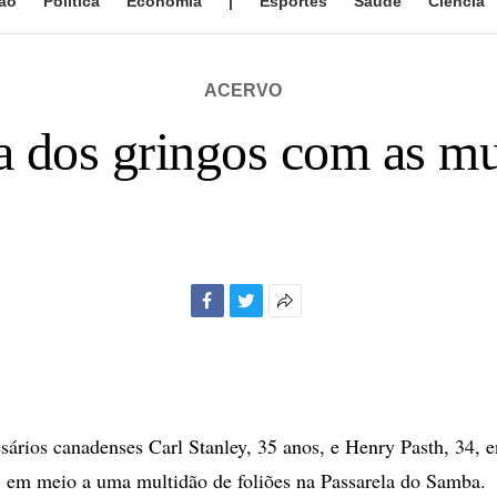
ão
Política
Economia
|
Esportes
Saúde
Ciência
ACERVO
a dos gringos com as m
Facebook
Twitter
Mais
opções
de
compartilhamento
ários canadenses Carl Stanley, 35 anos, e Henry Pasth, 34, 
a, em meio a uma multidão de foliões na Passarela do Samba.