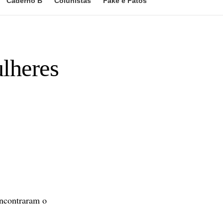
Caderno B
Colunistas
Fake e Fatos
ulheres
encontraram o