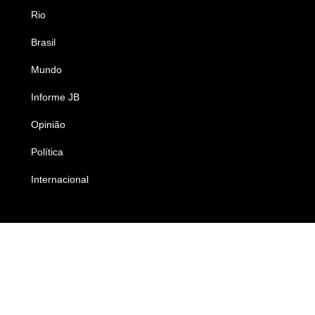
Rio
Esportes
Brasil
Saúde
Mundo
Ciência e Tecnologia
Informe JB
Caderno B
Opinião
Colunistas
Política
Economia
Internacional
Empresas e Negócios