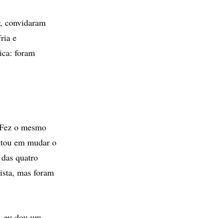
r, convidaram
ria e
ica: foram
. Fez o mesmo
sitou em mudar o
 das quatro
ista, mas foram
a, eu dou um