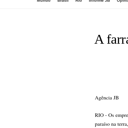
Mundo
Brasil
Rio
Informe JB
Opini
A farr
Agência JB
RIO - Os empres
paraíso na terr