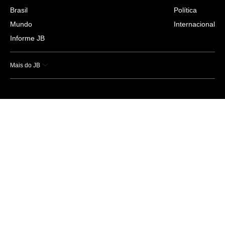
Brasil
Política
Mundo
Internacional
Informe JB
Mais do JB
Esportes
Saúde
Ciência e Tecnologia
Caderno B
Colunistas
Economia
Empresas e Negócios