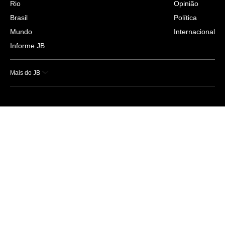
Rio
Opinião
Brasil
Política
Mundo
Internacional
Informe JB
Mais do JB
Esportes
Saúde
Ciência e Tecnologia
Caderno B
Colunistas
Economia
Empresas e Negócios