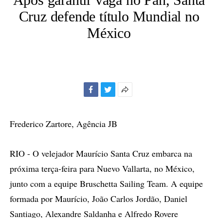
Cruz defende título Mundial no
México
Facebook
Twitter
Mais
opções
de
Frederico Zartore, Agência JB
compartilhamento
RIO - O velejador Maurício Santa Cruz embarca na
próxima terça-feira para Nuevo Vallarta, no México,
junto com a equipe Bruschetta Sailing Team. A equipe
formada por Maurício, João Carlos Jordão, Daniel
Santiago, Alexandre Saldanha e Alfredo Rovere