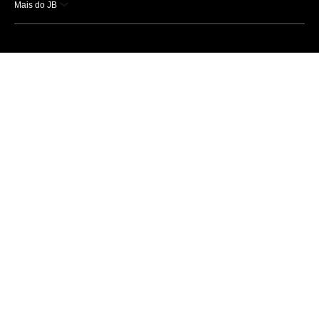
Mais do JB
Esportes
Saúde
Ciência e Tecnologia
Caderno B
Colunistas
Economia
Empresas e Negócios