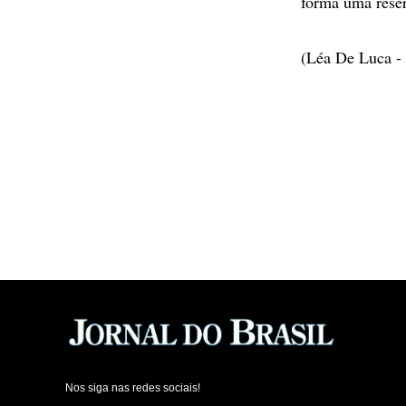
forma uma reser
(Léa De Luca - 
Nos siga nas redes sociais!