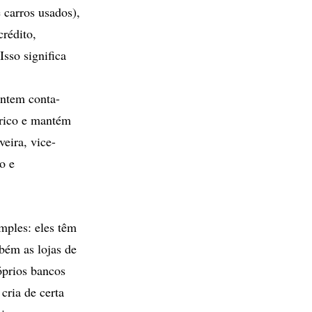
carros usados),
crédito,
Isso significa
antem conta-
órico e mantém
eira, vice-
o e
mples: eles têm
bém as lojas de
óprios bancos
ria de certa