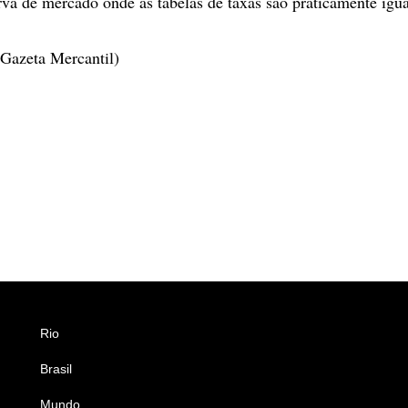
va de mercado onde as tabelas de taxas são praticamente igua
Gazeta Mercantil)
Rio
Esportes
Brasil
Saúde
Mundo
Ciência e Tecnologia