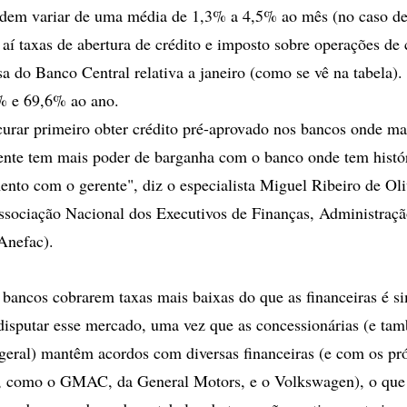
dem variar de uma média de 1,3% a 4,5% ao mês (no caso de 
aí taxas de abertura de crédito e imposto sobre operações de 
 do Banco Central relativa a janeiro (como se vê na tabela). 
% e 69,6% ao ano.
urar primeiro obter crédito pré-aprovado nos bancos onde m
iente tem mais poder de barganha com o banco onde tem hist
nto com o gerente", diz o especialista Miguel Ribeiro de Oliv
ssociação Nacional dos Executivos de Finanças, Administraçã
Anefac).
 bancos cobrarem taxas mais baixas do que as financeiras é si
disputar esse mercado, uma vez que as concessionárias (e tam
eral) mantêm acordos com diversas financeiras (e com os pr
, como o GMAC, da General Motors, e o Volkswagen), o que c