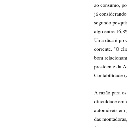
ao consumo, po
já considerando 
segundo pesquisa
algo entre 16,8
Uma dica é proc
corrente. "O cl
bom relacioname
presidente da A
Contabilidade (
A razão para os
dificuldade em 
automóveis em g
das montadoras