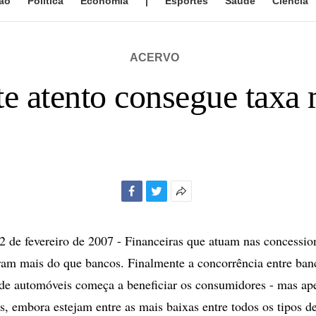
ão
Política
Economia
|
Esportes
Saúde
Ciência
ACERVO
te atento consegue taxa
Facebook
Twitter
Mais
opções
de
e fevereiro de 2007 - Financeiras que atuam nas concessio
compartilhamento
am mais do que bancos. Finalmente a concorrência entre ban
de automóveis começa a beneficiar os consumidores - mas ap
as, embora estejam entre as mais baixas entre todos os tipos d