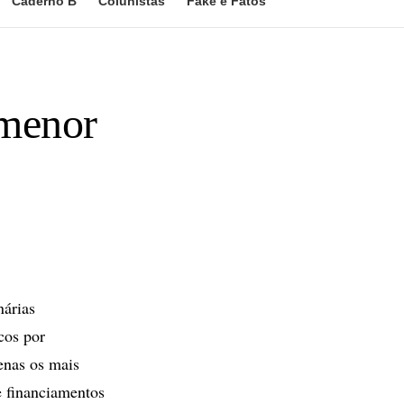
Caderno B
Colunistas
Fake e Fatos
 menor
nárias
cos por
enas os mais
e financiamentos