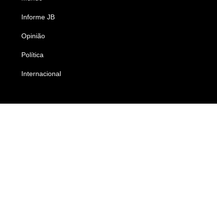
Informe JB
Caderno B
Opinião
Colunistas
Política
Economia
Internacional
Empresas e Negócios