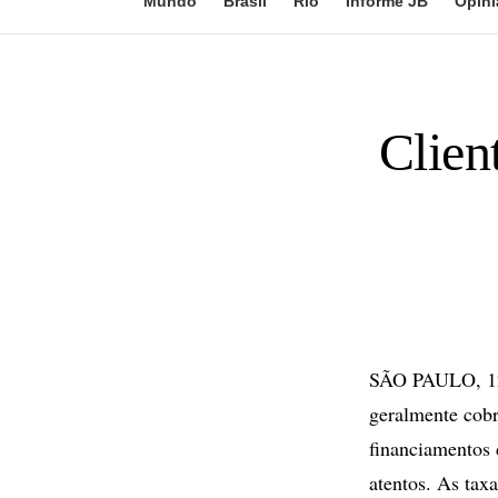
Mundo
Brasil
Rio
Informe JB
Opini
Clien
SÃO PAULO, 12 d
geralmente cobr
financiamentos 
atentos. As tax