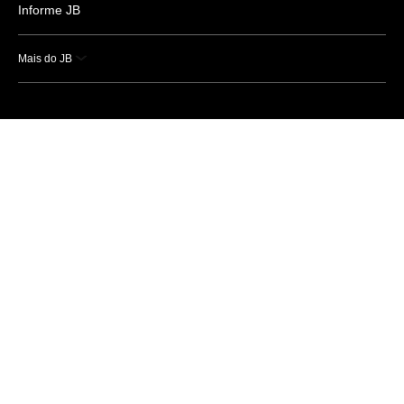
Informe JB
Mais do JB
Esportes
Saúde
Ciência e Tecnologia
Caderno B
Colunistas
Economia
Empresas e Negócios