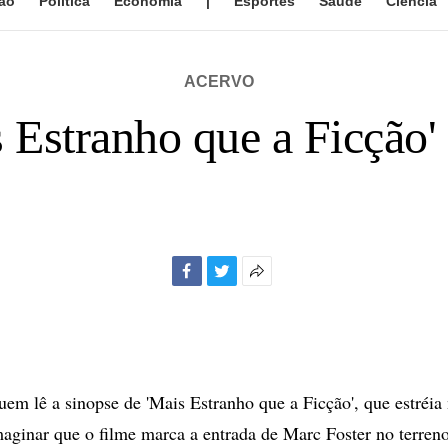
ão
Política
Economia
|
Esportes
Saúde
Ciência
ACERVO
 Estranho que a Ficção' 
Facebook
Twitter
Mais
opções
de
compartilhamento
lê a sinopse de 'Mais Estranho que a Ficção', que estréia n
imaginar que o filme marca a entrada de Marc Foster no terren