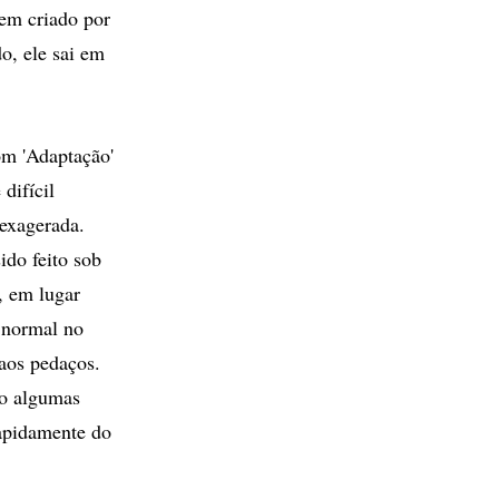
em criado por
o, ele sai em
.
om 'Adaptação'
difícil
 exagerada.
ido feito sob
, em lugar
e normal no
 aos pedaços.
do algumas
rapidamente do