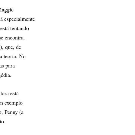
Maggie
tá especialmente
está tentando
se encontra.
), que, de
a teoria. No
as para
gédia.
dora está
um exemplo
e, Penny (a
ão.