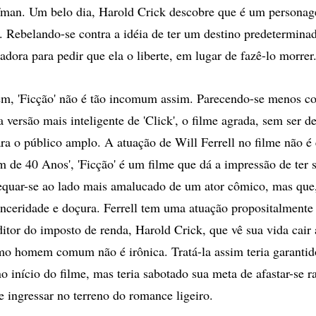
fman. Um belo dia, Harold Crick descobre que é um personag
 Rebelando-se contra a idéia de ter um destino predeterminad
adora para pedir que ela o liberte, em lugar de fazê-lo morrer
ém, 'Ficção' não é tão incomum assim. Parecendo-se menos c
ersão mais inteligente de 'Click', o filme agrada, sem ser de 
a o público amplo. A atuação de Will Ferrell no filme não é
de 40 Anos', 'Ficção' é um filme que dá a impressão de ter s
equar-se ao lado mais amalucado de um ator cômico, mas que
sinceridade e doçura. Ferrell tem uma atuação propositalment
itor do imposto de renda, Harold Crick, que vê sua vida cair
mo homem comum não é irônica. Tratá-la assim teria garanti
no início do filme, mas teria sabotado sua meta de afastar-se 
 e ingressar no terreno do romance ligeiro.