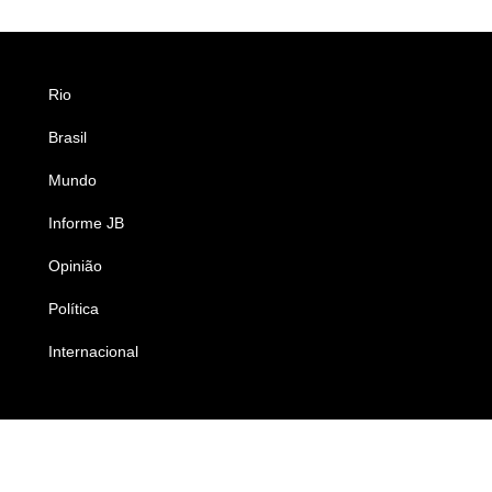
Rio
Esportes
Brasil
Saúde
Mundo
Ciência e Tecnologia
Informe JB
Caderno B
Opinião
Colunistas
Política
Economia
Internacional
Empresas e Negócios