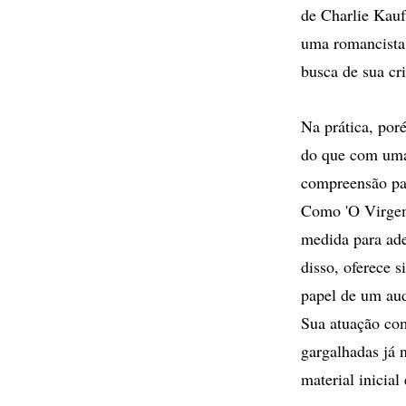
de Charlie Kau
uma romancista.
busca de sua cri
Na prática, por
do que com uma v
compreensão par
Como 'O Virgem 
medida para ad
disso, oferece 
papel de um aud
Sua atuação co
gargalhadas já 
material inicial