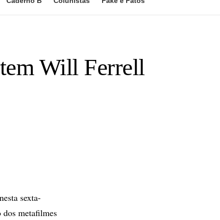
Caderno B
Colunistas
Fake e Fatos
tem Will Ferrell
esta sexta-
o dos metafilmes