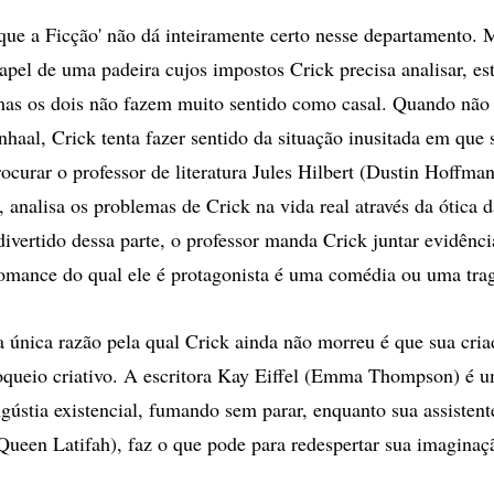
que a Ficção' não dá inteiramente certo nesse departamento. 
apel de uma padeira cujos impostos Crick precisa analisar, es
mas os dois não fazem muito sentido como casal. Quando não 
nhaal, Crick tenta fazer sentido da situação inusitada em que 
rocurar o professor de literatura Jules Hilbert (Dustin Hoffman
 analisa os problemas de Crick na vida real através da ótica d
vertido dessa parte, o professor manda Crick juntar evidênci
romance do qual ele é protagonista é uma comédia ou uma tra
a única razão pela qual Crick ainda não morreu é que sua cria
oqueio criativo. A escritora Kay Eiffel (Emma Thompson) é 
gústia existencial, fumando sem parar, enquanto sua assistent
Queen Latifah), faz o que pode para redespertar sua imaginaç