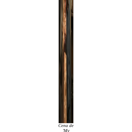
Cena de
'My