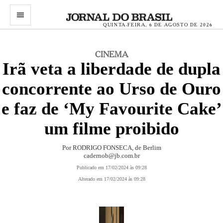
menu
QUINTA-FEIRA, 6 DE AGOSTO DE 2026
CINEMA
Irã veta a liberdade de dupla
concorrente ao Urso de Ouro
e faz de ‘My Favourite Cake’
um filme proibido
Por RODRIGO FONSECA, de Berlim
cadernob@jb.com.br
Publicado em 17/02/2024 às 09:28
Alterado em 17/02/2024 às 09:28