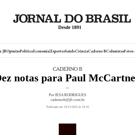
Desde 1891
|
e JB
Opinião
Política
Economia
Esportes
Saúde
Ciência
Caderno B
Colunistas
Fotos 
CADERNO B
ez notas para Paul McCartn
...
Por IESA RODRIGUES
cadernob@jb.com.br
Publicado em 19/12/2023 às 10:16