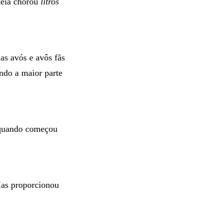
teia chorou
litros
as avós e avôs fãs
endo a maior parte
 quando começou
Mas proporcionou