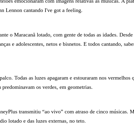
telões emocionaram com imagens relativas às músicas. A pla
n Lennon cantando I've got a feeling.
nte o Maracanã lotado, com gente de todas as idades. Desde 
ianças e adolescentes, netos e bisnetos. E todos cantando, sab
palco. Todas as luzes apagaram e estouraram nos vermelhos
Ou predominavam os verdes, em geometrias.
neyPlus transmitiu “ao vivo” com atraso de cinco músicas. 
dio lotado e das luzes externas, no teto.