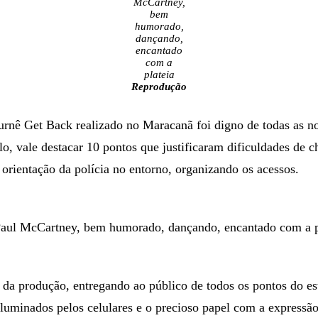
McCartney,
bem
humorado,
dançando,
encantado
com a
plateia
Reprodução
urnê Get Back realizado no Maracanã foi digno de todas as no
lo, vale destacar 10 pontos que justificaram dificuldades de c
a orientação da polícia no entorno, organizando os acessos.
Paul McCartney, bem humorado, dançando, encantado com a p
a produção, entregando ao público de todos os pontos do es
 iluminados pelos celulares e o precioso papel com a express