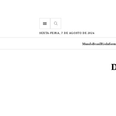
menu
SEXTA-FEIRA, 7 DE AGOSTO DE 2026
Mundo
Brasil
Rio
Inform
D