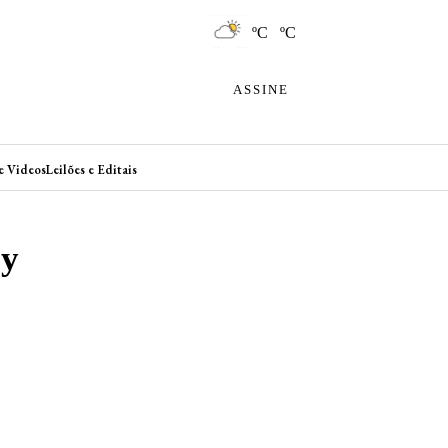
ºC ºC
ASSINE
e Videos
Leilões e Editais
ey