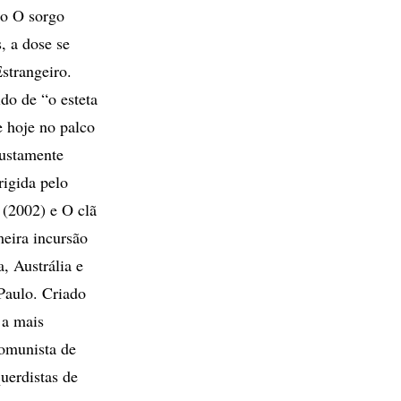
co O sorgo
, a dose se
strangeiro.
do de “o esteta
e hoje no palco
justamente
igida pelo
 (2002) e O clã
eira incursão
, Austrália e
Paulo. Criado
 a mais
comunista de
uerdistas de