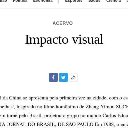
nião
Política
Economia
|
Esportes
Saúde
Ciência
ACERVO
Impacto visual
Facebook
Twitter
Mais
opções
de
 da China se apresenta pela primeira vez na cidade, com o es
compartilhamento
rmelhas’, inspirado no filme homônimo de Zhang Yimou SU
em turnê pelo Brasil, projetou o grupo no mundo Carlos Edua
A JORNAL DO BRASIL, DE SÃO PAULO Em 1988, o então