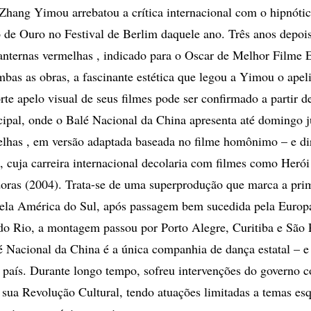
 Zhang Yimou arrebatou a crítica internacional com o hipnóti
 de Ouro no Festival de Berlim daquele ano. Três anos depois
anternas vermelhas , indicado para o Oscar de Melhor Filme E
mbas as obras, a fascinante estética que legou a Yimou o apeli
rte apelo visual de seus filmes pode ser confirmado a partir d
ipal, onde o Balé Nacional da China apresenta até domingo 
lhas , em versão adaptada baseada no filme homônimo – e dir
a, cuja carreira internacional decolaria com filmes como Herói
oras (2004). Trata-se de uma superprodução que marca a prim
la América do Sul, após passagem bem sucedida pela Europa
o Rio, a montagem passou por Porto Alegre, Curitiba e São 
 Nacional da China é a única companhia de dança estatal – e
 país. Durante longo tempo, sofreu intervenções do governo 
sua Revolução Cultural, tendo atuações limitadas a temas esq