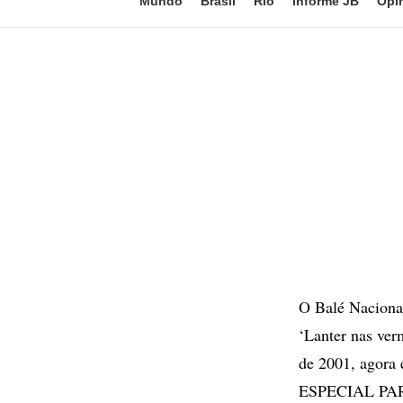
Mundo
Brasil
Rio
Informe JB
Opi
O Balé Nacional
‘Lanter nas ve
de 2001, agora 
ESPECIAL PAR