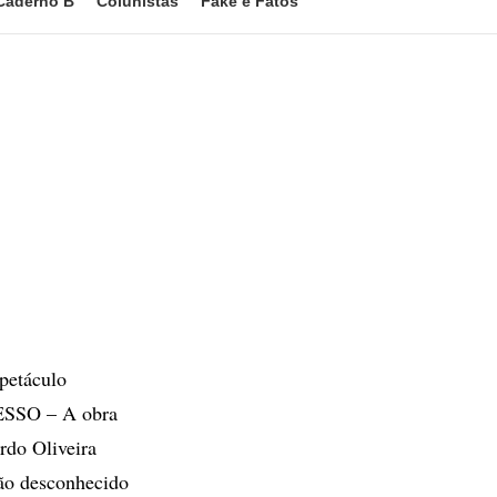
Caderno B
Colunistas
Fake e Fatos
petáculo
CESSO – A obra
rdo Oliveira
 desconhecido