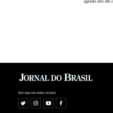
agrado dos diCo
Nos siga nas redes sociais!
Twitter
Instagram
YouTube
Facebook