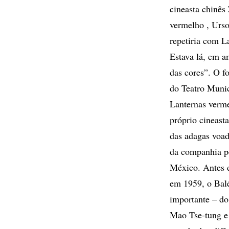
cineasta chinês
vermelho , Urso
repetiria com L
Estava lá, em a
das cores”. O fo
do Teatro Munic
Lanternas verme
próprio cineast
das adagas voad
da companhia pe
México. Antes d
em 1959, o Balé
importante – do
Mao Tse-tung e 