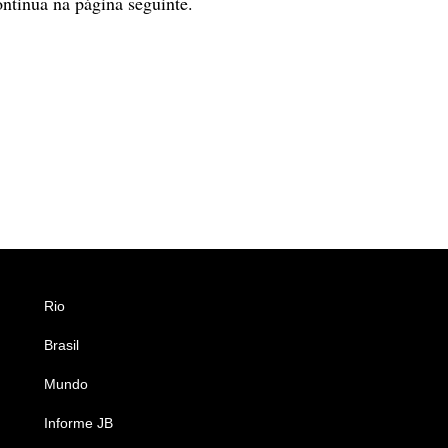
ntinua na página seguinte.
Rio
Esportes
Brasil
Saúde
Mundo
Ciência e Tecnologia
Informe JB
Caderno B