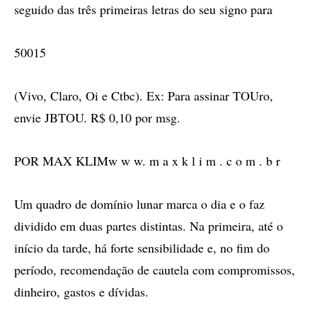
seguido das três primeiras letras do seu signo para
50015
(Vivo, Claro, Oi e Ctbc). Ex: Para assinar TOUro,
envie JBTOU. R$ 0,10 por msg.
POR MAX KLIMw w w. m a x k l i m . c o m . b r
Um quadro de domínio lunar marca o dia e o faz
dividido em duas partes distintas. Na primeira, até o
início da tarde, há forte sensibilidade e, no fim do
período, recomendação de cautela com compromissos,
dinheiro, gastos e dívidas.