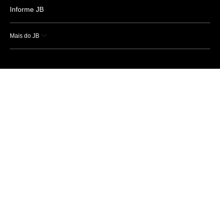
Informe JB
Mais do JB
Esportes
Saúde
Ciência e Tecnologia
Caderno B
Colunistas
Economia
Empresas e Negócios