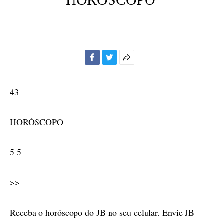
Facebook
Twitter
Mais
opções
de
43
compartilhamento
HORÓSCOPO
5 5
>>
Receba o horóscopo do JB no seu celular. Envie JB