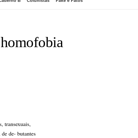
Caderno B
Colunistas
Fake e Fatos
r homofobia
, transexuais,
 de de- butantes