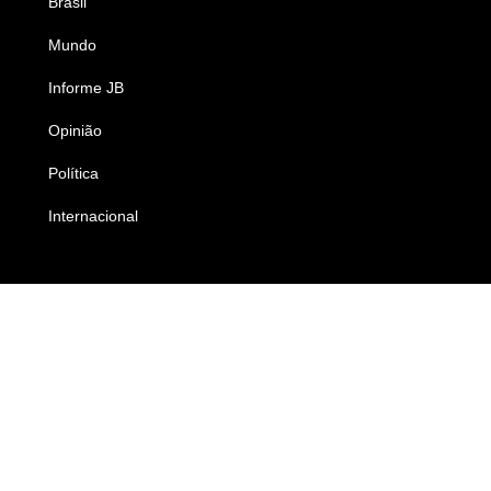
Brasil
Saúde
Mundo
Ciência e Tecnologia
Informe JB
Caderno B
Opinião
Colunistas
Política
Economia
Internacional
Empresas e Negócios