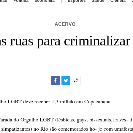
nião
Política
Economia
|
Esportes
Saúde
Ciência
ACERVO
s ruas para criminaliza
Facebook
Twitter
Mais
opções
de
lho LGBT deve receber 1,3 milhão em Copacabana
compartilhamento
arada do Orgulho LGBT (lésbicas, gays, bissexuais,t raves- tis
e simpatizantes) no Rio são comemorados ho- je com umafesta