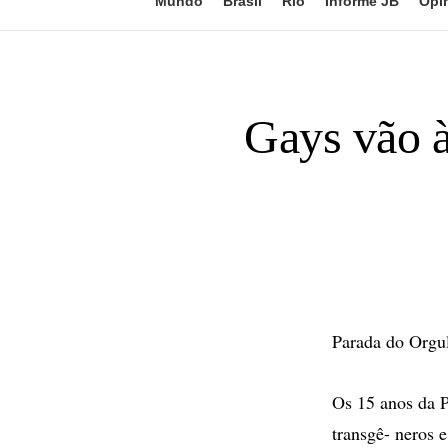
Mundo
Brasil
Rio
Informe JB
Opi
Gays vão à
Parada do Orgu
Os 15 anos da P
transgê- neros 