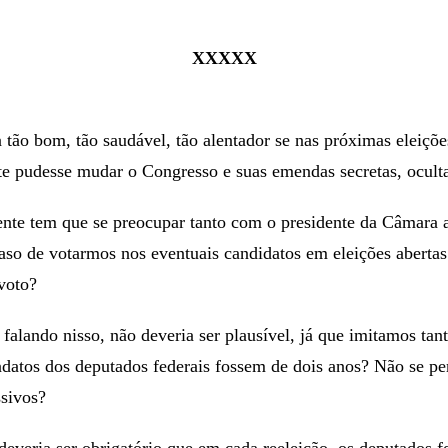
XXXXX
 tão bom, tão saudável, tão alentador se nas próximas eleiçõe
te pudesse mudar o Congresso e suas emendas secretas, ocultas
ente tem que se preocupar tanto com o presidente da Câmara 
caso de votarmos nos eventuais candidatos em eleições abertas
voto?
falando nisso, não deveria ser plausível, já que imitamos tan
datos dos deputados federais fossem de dois anos? Não se pe
ssivos?
everia ser obrigatório que em cada reeleição, os deputados 