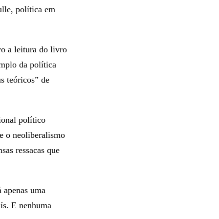
le, política em
 a leitura do livro
plo da política
s teóricos” de
onal político
e o neoliberalismo
nsas ressacas que
há apenas uma
país. E nenhuma