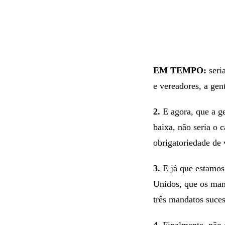
EM TEMPO:
seria
e vereadores, a gen
2.
E agora, que a g
baixa, não seria o 
obrigatoriedade de 
3.
E já que estamos 
Unidos, que os man
três mandatos suce
4.
Finalmente, não d