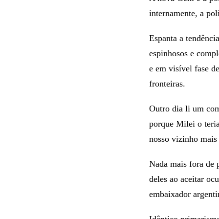
internamente, a pol
Espanta a tendência
espinhosos e comple
e em visível fase d
fronteiras.
Outro dia li um com
porque Milei o teri
nosso vizinho mais 
Nada mais fora de p
deles ao aceitar oc
embaixador argenti
Idêntico primarismo