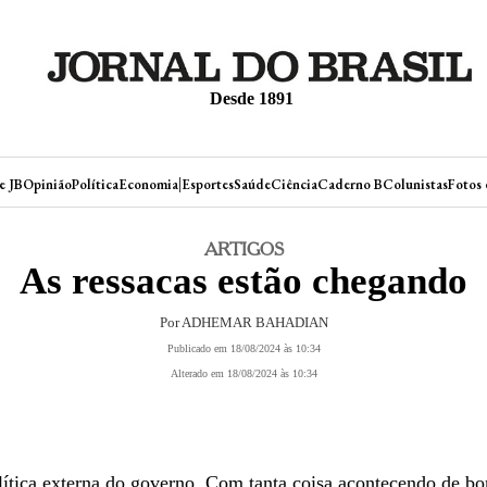
Desde 1891
|
e JB
Opinião
Política
Economia
Esportes
Saúde
Ciência
Caderno B
Colunistas
Fotos 
ARTIGOS
As ressacas estão chegando
Por ADHEMAR BAHADIAN
Publicado em 18/08/2024 às 10:34
Alterado em 18/08/2024 às 10:34
lítica externa do governo. Com tanta coisa acontecendo de b