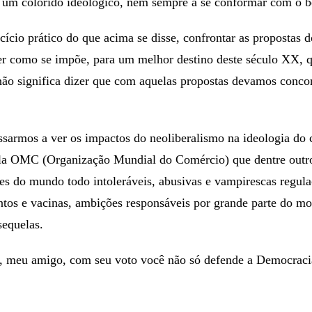
er um colorido ideológico, nem sempre a se conformar com o
ício prático do que acima se disse, confrontar as propostas d
er como se impõe, para um melhor destino deste século XX,
 não significa dizer que com aquelas propostas devamos conco
ssarmos a ver os impactos do neoliberalismo na ideologia d
ela OMC (Organização Mundial do Comércio) que dentre outro
s do mundo todo intoleráveis, abusivas e vampirescas regula
tos e vacinas, ambições responsáveis por grande parte do mo
equelas.
, meu amigo, com seu voto você não só defende a Democracia