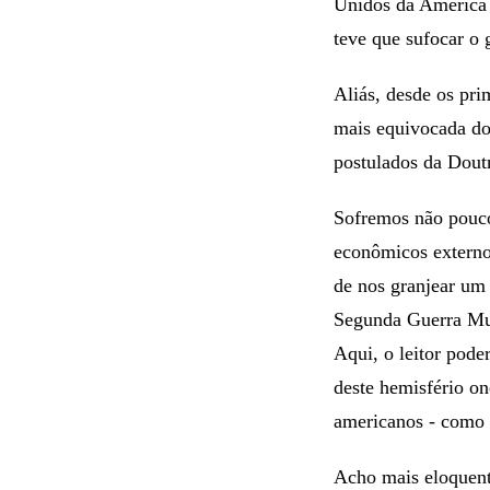
Unidos da América 
teve que sufocar o 
Aliás, desde os pr
mais equivocada dou
postulados da Dout
Sofremos não poucos
econômicos externo
de nos granjear um
Segunda Guerra Mu
Aqui, o leitor pode
deste hemisfério on
americanos - como a
Acho mais eloquente