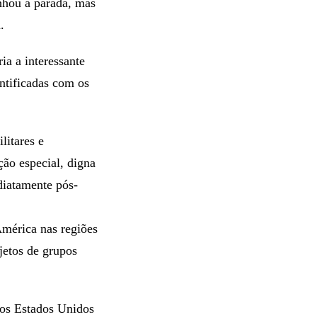
nhou a parada, mas
.
a a interessante
ntificadas com os
litares e
ão especial, digna
diatamente pós-
América nas regiões
jetos de grupos
e os Estados Unidos