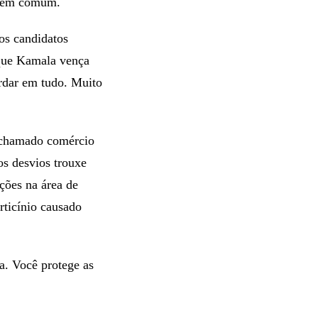
 bem comum.
os candidatos
 que Kamala vença
rdar em tudo. Muito
o chamado comércio
s desvios trouxe
ções na área de
rticínio causado
. Você protege as