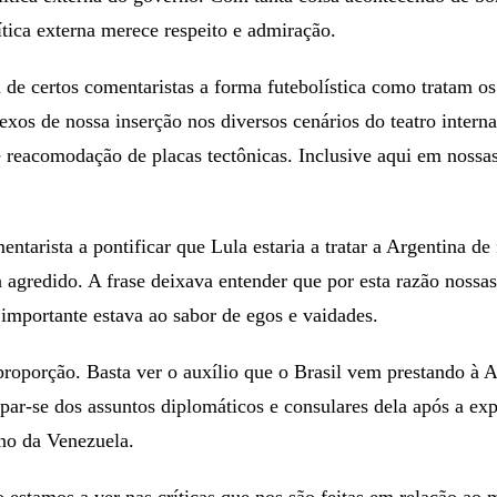
ítica externa merece respeito e admiração.
 de certos comentaristas a forma futebolística como tratam o
xos de nossa inserção nos diversos cenários do teatro intern
e reacomodação de placas tectônicas. Inclusive aqui em nossas
entarista a pontificar que Lula estaria a tratar a Argentina d
a agredido. A frase deixava entender que por esta razão nossa
importante estava ao sabor de egos e vaidades.
roporção. Basta ver o auxílio que o Brasil vem prestando à A
upar-se dos assuntos diplomáticos e consulares dela após a ex
no da Venezuela.
 estamos a ver nas críticas que nos são feitas em relação ao 