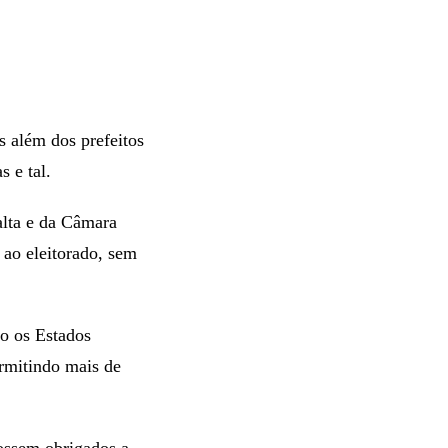
s além dos prefeitos
 e tal.
alta e da Câmara
 ao eleitorado, sem
to os Estados
rmitindo mais de
fossem obrigados a