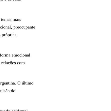
s temas mais
acional, preocupante
 próprias
e forma emocional
s relações com
rgentina. O último
pulsão do
mundo ocidental -