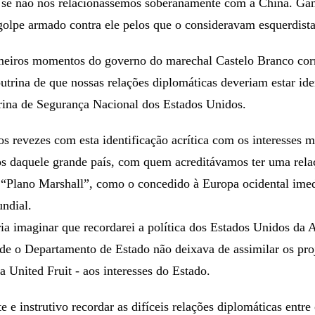
se não nos relacionássemos soberanamente com a China. Ga
golpe armado contra ele pelos que o consideravam esquerdista
imeiros momentos do governo do marechal Castelo Branco corri
trina de que nossas relações diplomáticas deveriam estar ide
rina de Segurança Nacional dos Estados Unidos.
 revezes com esta identificação acrítica com os interesses mi
s daquele grande país, com quem acreditávamos ter uma relaç
 “Plano Marshall”, como o concedido à Europa ocidental ime
ndial.
ria imaginar que recordarei a política dos Estados Unidos da 
de o Departamento de Estado não deixava de assimilar os pro
 United Fruit - aos interesses do Estado.
 e instrutivo recordar as difíceis relações diplomáticas entr