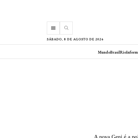
menu
SÁBADO, 8 DE AGOSTO DE 2026
Mundo
Brasil
Rio
Inform
A nova Geni é a po