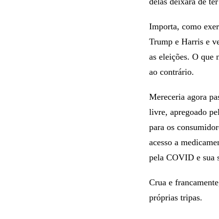
delas deixará de t
Importa, como exerc
Trump e Harris e v
as eleições. O que
ao contrário.
Mereceria agora pa
livre, apregoado p
para os consumidore
acesso a medicamen
pela COVID e sua s
Crua e francamente
próprias tripas.