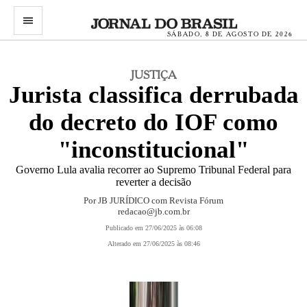
menu
SÁBADO, 8 DE AGOSTO DE 2026
JUSTIÇA
Jurista classifica derrubada
do decreto do IOF como
"inconstitucional"
Governo Lula avalia recorrer ao Supremo Tribunal Federal para
reverter a decisão
Por JB JURÍDICO com Revista Fórum
redacao@jb.com.br
Publicado em 27/06/2025 às 06:08
Alterado em 27/06/2025 às 08:46