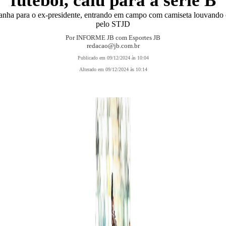
futebol, caiu para a série B
anha para o ex-presidente, entrando em campo com camiseta louvando o
pelo STJD
Por INFORME JB com Esportes JB
redacao@jb.com.br
Publicado em 09/12/2024 às 10:04
Alterado em 09/12/2024 às 10:14