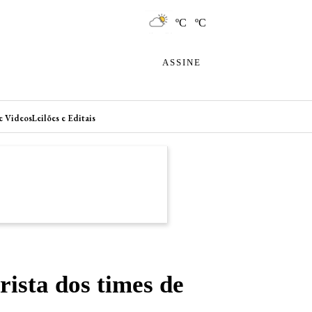
ºC ºC
ASSINE
e Videos
Leilões e Editais
rista dos times de