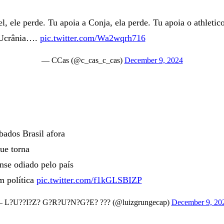
l, ele perde. Tu apoia a Conja, ela perde. Tu apoia o athletico
 Ucrânia….
pic.twitter.com/Wa2wqrh716
— CCas (@c_cas_c_cas)
December 9, 2024
ados Brasil afora
ue torna
nse odiado pelo país
m política
pic.twitter.com/f1kGLSBIZP
 L?U??I?Z? G?R?U?N?G?E? ??? (@luizgrungecap)
December 9, 20