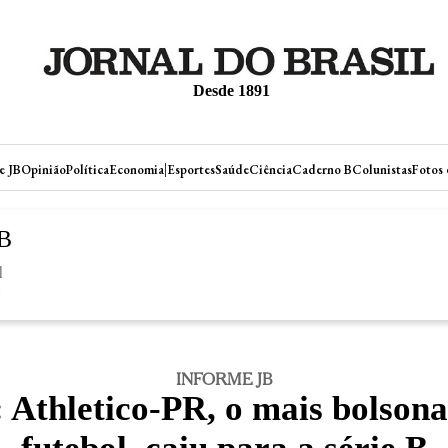
Desde 1891
|
e JB
Opinião
Política
Economia
Esportes
Saúde
Ciência
Caderno B
Colunistas
Fotos 
B
l
r
INFORME JB
: Athletico-PR, o mais bolsona