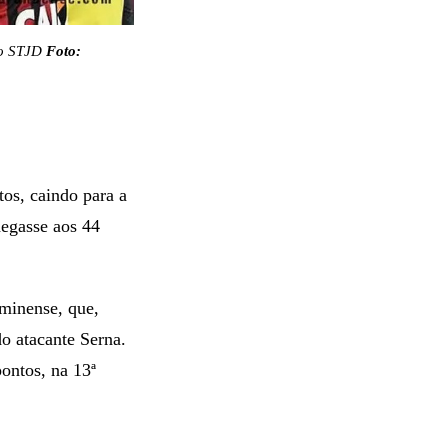
lo STJD
Foto:
os, caindo para a
hegasse aos 44
uminense, que,
o atacante Serna.
pontos, na 13ª