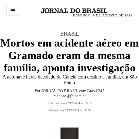
menu
DOMINGO, 9 DE AGOSTO DE 2026
BRASIL
Mortos em acidente aéreo em
Gramado eram da mesma
família, aponta investigação
A aeronave havia decolado de Canela com destino a Jundiaí, em São
Paulo
Por JORNAL DO BRASIL com Brasil 247
redacao@jb.com.br
Publicado em 22/12/2024 às 16:15
Alterado em 22/12/2024 às 18:18