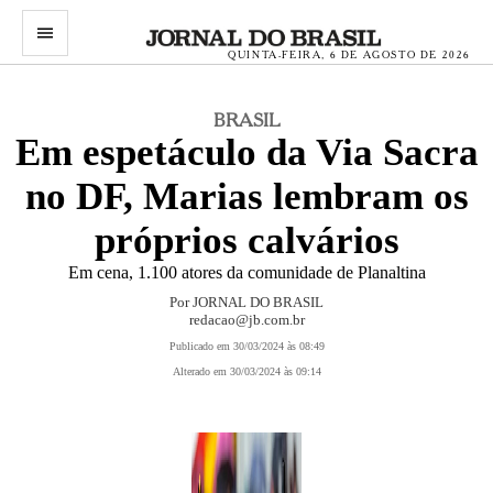
menu
QUINTA-FEIRA, 6 DE AGOSTO DE 2026
BRASIL
Em espetáculo da Via Sacra
no DF, Marias lembram os
próprios calvários
Em cena, 1.100 atores da comunidade de Planaltina
Por JORNAL DO BRASIL
redacao@jb.com.br
Publicado em 30/03/2024 às 08:49
Alterado em 30/03/2024 às 09:14