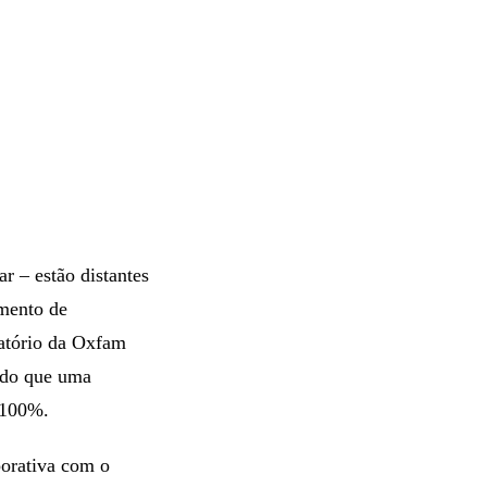
r – estão distantes
imento de
latório da Oxfam
endo que uma
 100%.
orativa com o