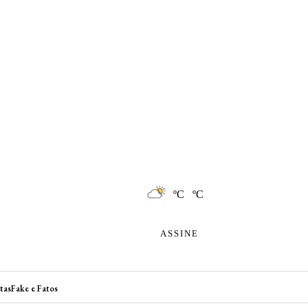
ºC ºC
ASSINE
tas
Fake e Fatos