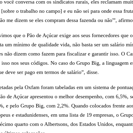
 você conversa com os sindicatos rurais, eles reclamam muito
 [sobre o trabalho no campo] e eu não sei para onde essa frut
ão me dizem se eles compram dessa fazenda ou não'”, afirmo
vimos que o Pão de Açúcar exige aos seus fornecedores que o 
nta um mínimo de qualidade vida, não basta ser um salário m
les não dizem como fazem para fiscalizar e garantir isso. O Ca
 isso nos seus códigos. No caso do Grupo Big, a linguagem e
ue deve ser pago em termos de salário”, disse.
etadas pela Oxfam foram tabeladas em um sistema de pontua
ão de Açúcar apresentou o melhor desempenho, com 6,5%, s
%, e pelo Grupo Big, com 2,2%. Quando colocados frente ao
peus e estadunidenses, em uma lista de 19 empresas, o Grup
écimo quarto com o Albertsons, dos Estados Unidos, enquant