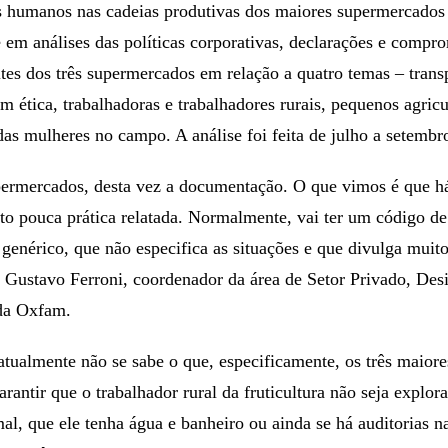
os humanos nas cadeias produtivas dos maiores supermercados b
em análises das políticas corporativas, declarações e compro
tes dos três supermercados em relação a quatro temas – trans
m ética, trabalhadoras e trabalhadores rurais, pequenos agricul
s das mulheres no campo. A análise foi feita de julho a setembr
ermercados, desta vez a documentação. O que vimos é que h
o pouca prática relatada. Normalmente, vai ter um código de
genérico, que não especifica as situações e que divulga muit
 Gustavo Ferroni, coordenador da área de Setor Privado, Des
da Oxfam.
atualmente não se sabe o que, especificamente, os três maior
rantir que o trabalhador rural da fruticultura não seja explor
mal, que ele tenha água e banheiro ou ainda se há auditorias n