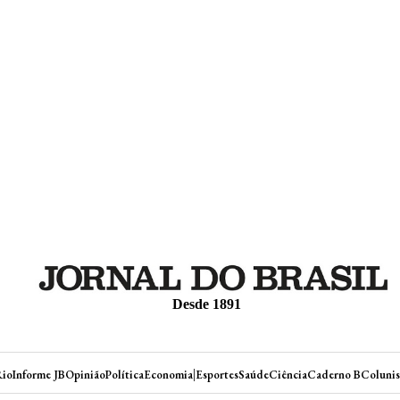
Desde 1891
|
Rio
Informe JB
Opinião
Política
Economia
Esportes
Saúde
Ciência
Caderno B
Colunis