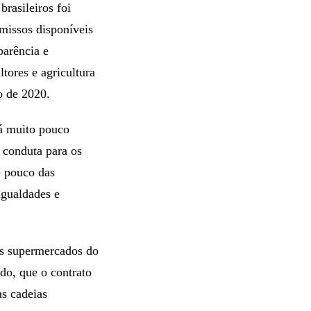
rasileiros foi
missos disponíveis
parência e
tores e agricultura
o de 2020.
á muito pouco
 conduta para os
o pouco das
igualdades e
es supermercados do
ado, que o contrato
as cadeias