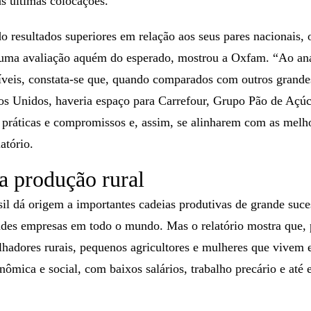
s últimas colocações.
resultados superiores em relação aos seus pares nacionais, o
m uma avaliação aquém do esperado, mostrou a Oxfam. “Ao ana
veis, constata-se que, quando comparados com outros grand
os Unidos, haveria espaço para Carrefour, Grupo Pão de Açú
práticas e compromissos e, assim, se alinharem com as melho
atório.
a produção rural
sil dá origem a importantes cadeias produtivas de grande suc
des empresas em todo o mundo. Mas o relatório mostra que, p
alhadores rurais, pequenos agricultores e mulheres que vivem 
nômica e social, com baixos salários, trabalho precário e até 