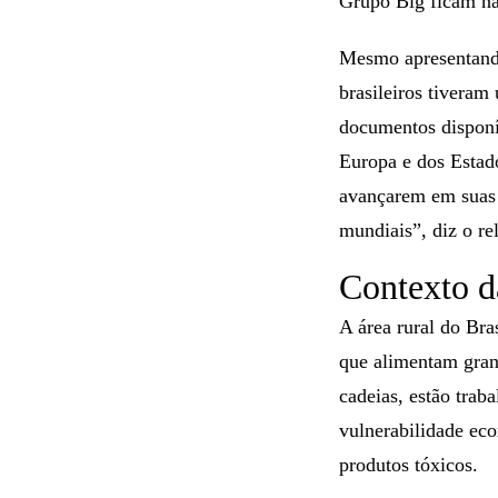
Grupo Big ficam na
Mesmo apresentando 
brasileiros tivera
documentos disponí
Europa e dos Estad
avançarem em suas 
mundiais”, diz o rel
Contexto d
A área rural do Bra
que alimentam gran
cadeias, estão trab
vulnerabilidade eco
produtos tóxicos.