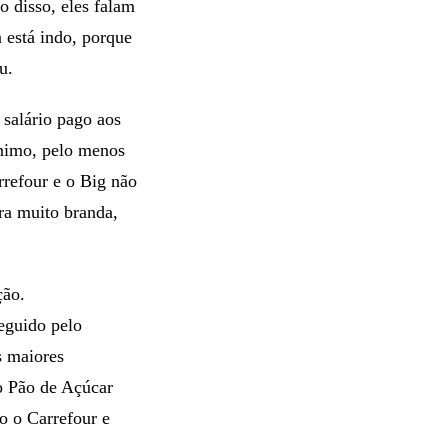
 disso, eles falam
a está indo, porque
u.
salário pago aos
ínimo, pelo menos
rrefour e o Big não
ra muito branda,
ção.
eguido pelo
s maiores
o Pão de Açúcar
o o Carrefour e