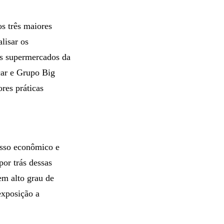
s três maiores
lisar os
es supermercados da
car e Grupo Big
res práticas
esso econômico e
or trás dessas
em alto grau de
exposição a