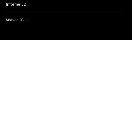
Informe JB
Mais do JB
Esportes
Saúde
Ciência e Tecnologia
Caderno B
Colunistas
Economia
Empresas e Negócios