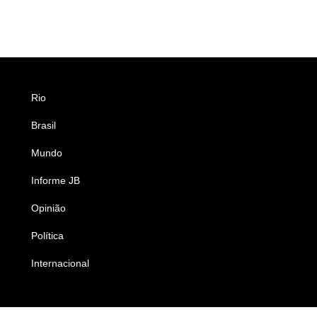
Rio
Esportes
Brasil
Saúde
Mundo
Ciência e Tecnologia
Informe JB
Caderno B
Opinião
Colunistas
Política
Economia
Internacional
Empresas e Negócios