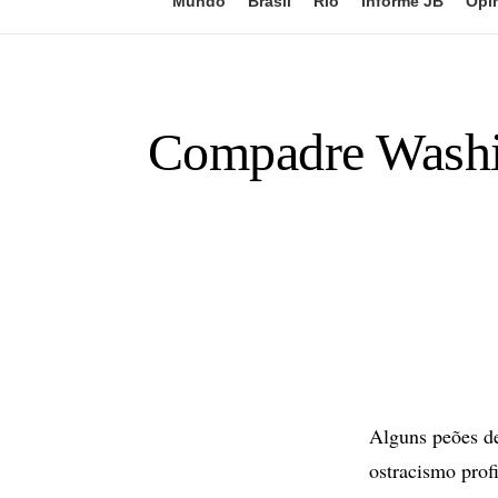
Mundo
Brasil
Rio
Informe JB
Opi
Compadre Washin
Alguns peões 
ostracismo prof