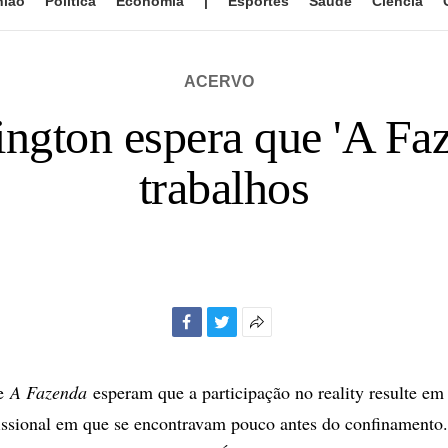
nião
Política
Economia
|
Esportes
Saúde
Ciência
ACERVO
gton espera que 'A Faz
trabalhos
Facebook
Twitter
Mais
opções
de
de
A Fazenda
esperam que a participação no reality resulte em
compartilhamento
issional em que se encontravam pouco antes do confinamento.