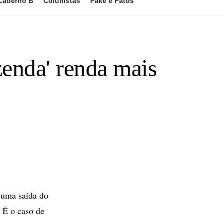
Caderno B
Colunistas
Fake e Fatos
enda' renda mais
 uma saída do
 É o caso de