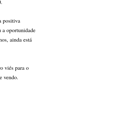
0.
 positiva
u a oportunidade
nos, ainda está
o viés para o
te vendo.