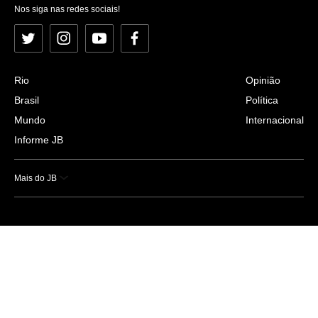
Nos siga nas redes sociais!
Twitter
Instagram
YouTube
Facebook
Rio
Opinião
Brasil
Política
Mundo
Internacional
Informe JB
Mais do JB
Esportes
Saúde
Ciência e Tecnologia
Caderno B
Colunistas
Economia