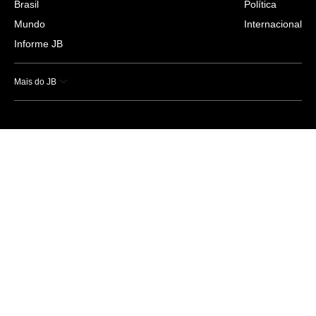
Brasil
Política
Mundo
Internacional
Informe JB
Mais do JB
Esportes
Saúde
Ciência e Tecnologia
Caderno B
Colunistas
Economia
Empresas e Negócios