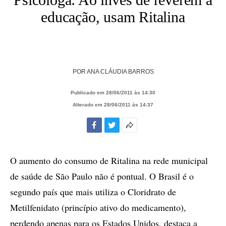
educação, usam Ritalina
POR
ANA CLÁUDIA BARROS
Publicado em 28/06/2011 às 14:30
Alterado em 28/06/2011 às 14:37
Facebook
Twitter
Mais
opções
de
O aumento do consumo de Ritalina na rede municipal
compartilhamento
de saúde de São Paulo não é pontual. O Brasil é o
segundo país que mais utiliza o Cloridrato de
Metilfenidato (princípio ativo do medicamento),
perdendo apenas para os Estados Unidos, destaca a