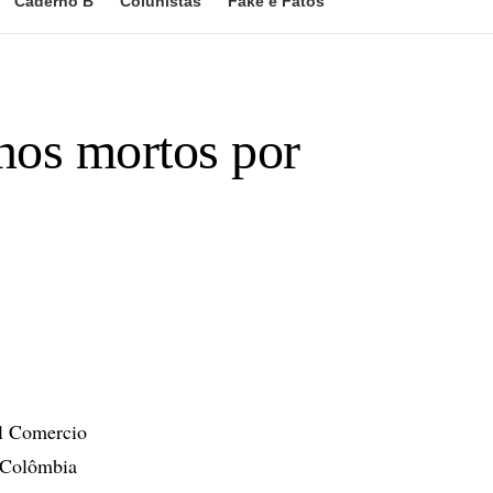
Caderno B
Colunistas
Fake e Fatos
anos mortos por
 El Comercio
a Colômbia