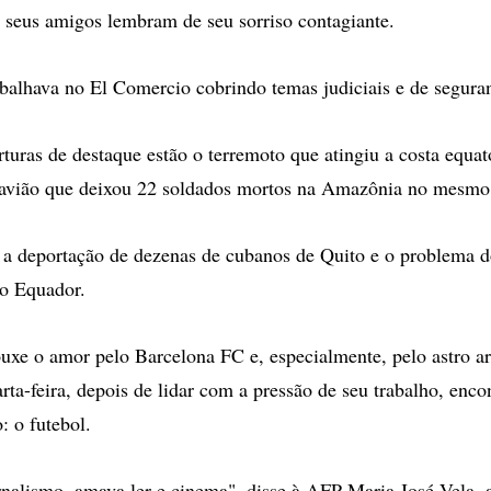
seus amigos lembram de seu sorriso contagiante.
abalhava no El Comercio cobrindo temas judiciais e de segura
rturas de destaque estão o terremoto que atingiu a costa equa
e avião que deixou 22 soldados mortos na Amazônia no mesmo
a deportação de dezenas de cubanos de Quito e o problema d
no Equador.
uxe o amor pelo Barcelona FC e, especialmente, pelo astro a
rta-feira, depois de lidar com a pressão de seu trabalho, enc
: o futebol.
rnalismo, amava ler e cinema", disse à AFP Maria José Vela, 