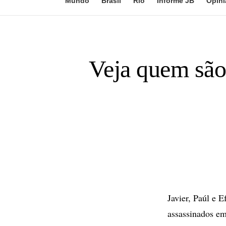
Mundo
Brasil
Rio
Informe JB
Opini
Veja quem são 
Javier, Paúl e E
assassinados em