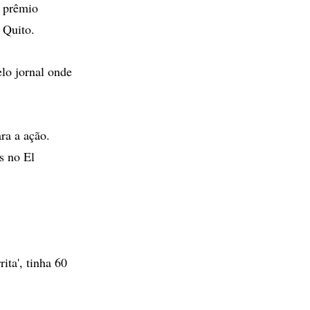
o prêmio
 Quito.
lo jornal onde
ra a ação.
s no El
ita', tinha 60