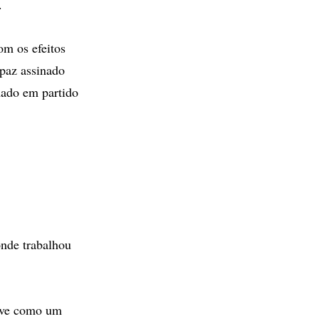
.
om os efeitos
 paz assinado
mado em partido
onde trabalhou
reve como um