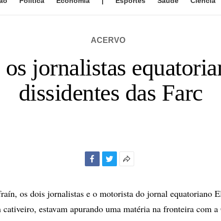
ão
Política
Economia
|
Esportes
Saúde
Ciência
ACERVO
os jornalistas equatori
dissidentes das Farc
Facebook
Twitter
Mais
opções
de
fraín, os dois jornalistas e o motorista do jornal equatoriano
compartilhamento
 cativeiro, estavam apurando uma matéria na fronteira com 