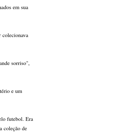
onados em sua
r colecionava
ande sorriso",
tério e um
lo futebol. Era
a coleção de