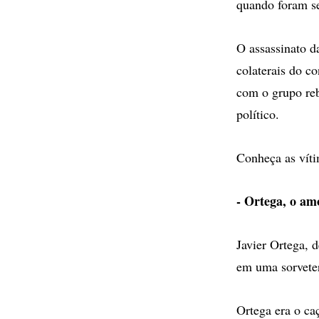
quando foram se
O assassinato d
colaterais do co
com o grupo re
político.
Conheça as víti
- Ortega, o amo
Javier Ortega, 
em uma sorveter
Ortega era o ca