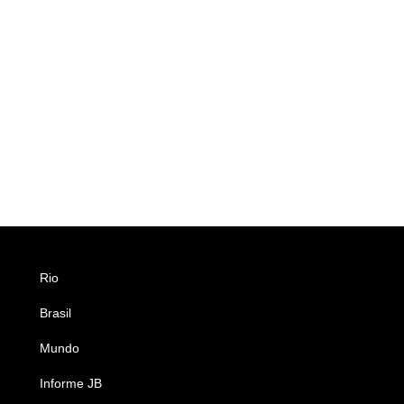
Rio
Esportes
Brasil
Saúde
Mundo
Ciência e Tecnologia
Informe JB
Caderno B