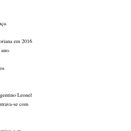
nça.
toriana em 2016
 ano.
os
rgentino Leonel
ontrava-se com
amiga e ex-