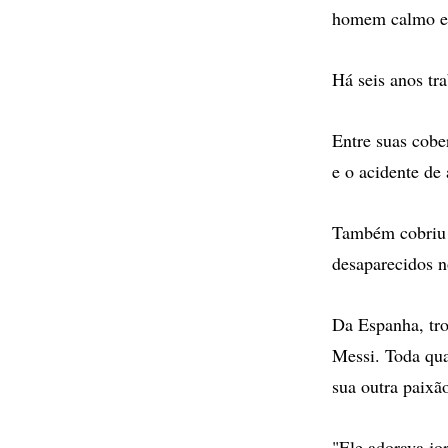
homem calmo e 
Há seis anos tr
Entre suas cobe
e o acidente d
Também cobriu 
desaparecidos 
Da Espanha, tro
Messi. Toda qua
sua outra paixão
"Ele adorava jo