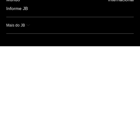
Informe JB
Mais do JB
Esportes
Saúde
Ciência e Tecnologia
Caderno B
Colunistas
Economia
Empresas e Negócios